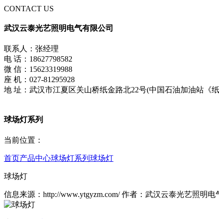
CONTACT US
武汉云泰光艺照明电气有限公司
联系人：张经理
电 话：18627798582
微 信：15623319988
座 机：027-81295928
地 址：武汉市江夏区关山桥纸金路北22号(中国石油加油站《纸
球场灯系列
当前位置：
首页
产品中心
球场灯系列
球场灯
球场灯
信息来源：http://www.ytgyzm.com/ 作者：武汉云泰光艺照明电