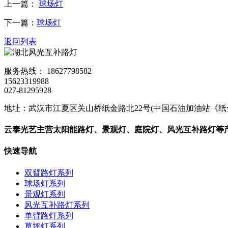
上一篇：
球场灯
下一篇：
球场灯
返回列表
服务热线：
18627798582
15623319988
027-81295928
地址：武汉市江夏区关山桥纸金路北22号(中国石油加油站《纸
云泰光艺主营
太阳能路灯
、
景观灯
、庭院灯、风光互补路灯等
快速导航
双臂路灯系列
球场灯系列
景观灯系列
风光互补路灯系列
单臂路灯系列
草坪灯系列